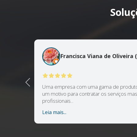
Soluç
Francisca Viana de Oliveira 
Previous
e nos
Uma empresa com uma gama de produtos 
um motivo para contratar os serviços mas
profissionais...
Leia mais...