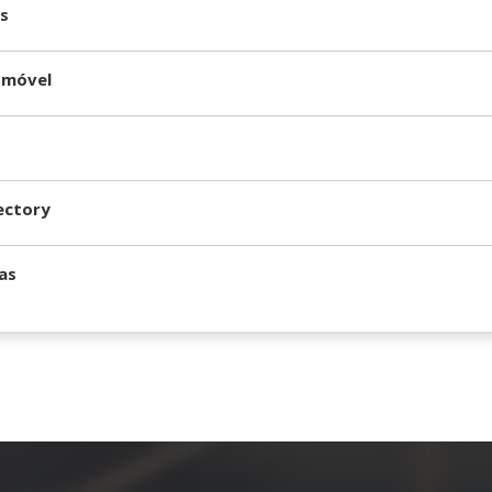
s
 móvel
ectory
as