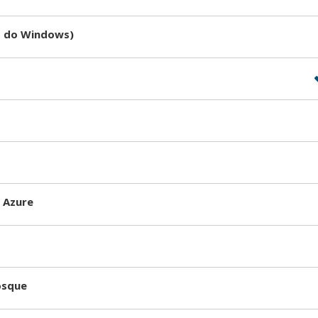
s do Windows)
 Azure
osque