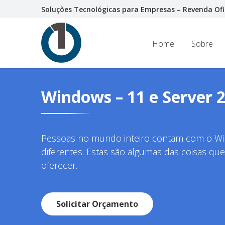
Soluções Tecnológicas para Empresas – Revenda Ofi
Home
Sobre
Windows – 11 e Server 
Pessoas no mundo inteiro contam com o Wi
diferentes. Estas são algumas das coisas qu
oferecer.
Solicitar Orçamento