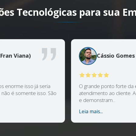
ões Tecnológicas para sua E
(Fran Viana)
Cássio Gomes
enorme isso já seria
O grande ponto forte da 
 não é somente isso. São
atendimento ao cliente.
e demonstram...
Leia mais...