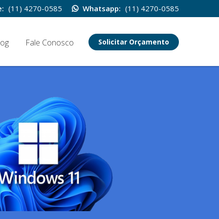
:
(11) 4270-0585
Whatsapp:
(11) 4270-0585
log
Fale Conosco
Solicitar Orçamento