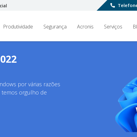
Telefone
cial
Produtividade
Segurança
Acronis
Serviços
B
2022
ndows por várias razões
e temos orgulho de